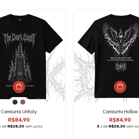
Camiseta Unholy
Camiseta Hollow
R$84,90
R$84,90
x de
R$28,30
sem juros
3
x de
R$28,30
sem ju