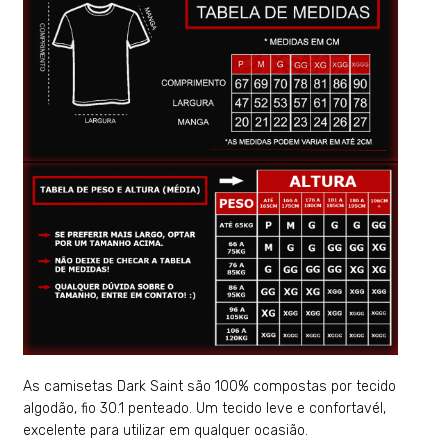
As camisetas Dark Saint são 100% compostas por tecido
algodão, fio 30.1 penteado. Um tecido leve e confortavél,
excelente para utilizar em qualquer ocasião.