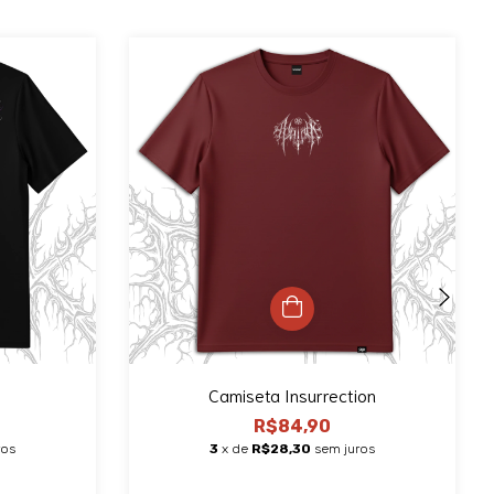
Camiseta Insurrection
R$84,90
ros
3
x de
R$28,30
sem juros