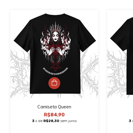
Camiseta Queen
R$84,90
3
x de
R$28,30
sem juros
3