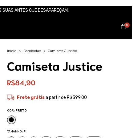
S SUAS ANTES QUE DESAPAREÇAM.
0
Início
>
Camisetas
>
Camiseta Justice
Camiseta Justice
R$84,90
Frete grátis
a partir de
R$399,00
COR:
PRETO
TAMANHO:
P