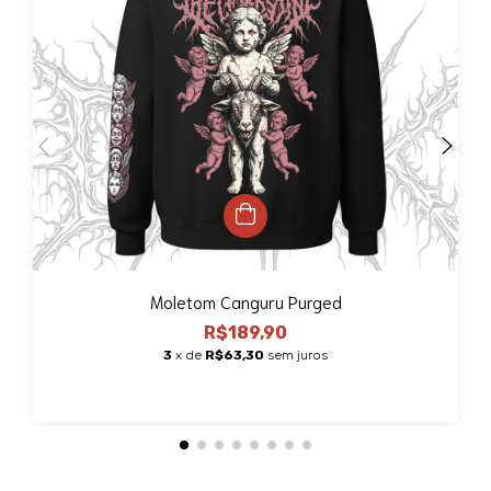
Moletom Canguru Purged
R$189,90
3
x de
R$63,30
sem juros